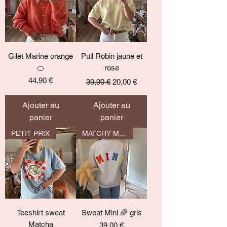
Gilet Marine orange
Pull Robin jaune et
🍊
rose
Prix
Prix original
Prix promotionnel
44,90 €
39,90 €
20,00 €
Ajouter au
Ajouter au
panier
panier
PETIT PRIX
MATCHY MATCHY
Teeshirt sweat
Sweat Mini 🌈 gris
Matcha
Prix
39,00 €