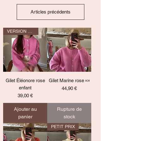
Articles précédents
VERSION MINI
Gilet Éléonore rose
Gilet Marine rose 🍬
enfant
Prix
44,90 €
Prix
39,00 €
Ajouter au
Rupture de
panier
stock
PETIT PRIX