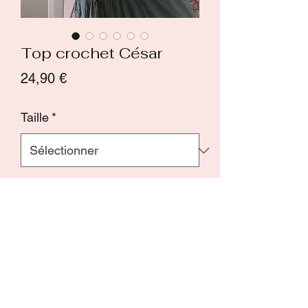
Top crochet César
Prix
24,90 €
Taille
*
Quantité
*
Ajouter au panier
Commander et payer