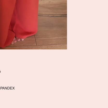
é
 SPANDEX