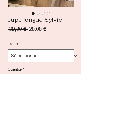
Jupe longue Sylvie
Prix
Prix
 39,90 € 
20,00 €
original
promotionnel
Taille
*
Quantité
*
Ajouter au panier
Commander et payer