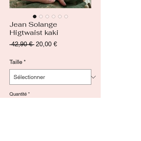
Jean Solange
Higtwaist kaki
Prix
Prix
 42,90 € 
20,00 €
original
promotionnel
Taille
*
Quantité
*
Ajouter au panier