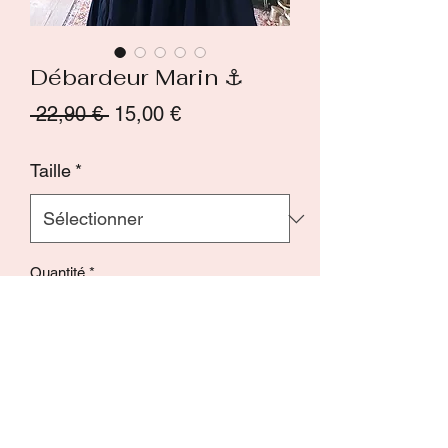
Débardeur Marin ⚓️
Prix
Prix
 22,90 € 
15,00 €
original
promotionnel
Taille
*
Quantité
*
Ajouter au panier
Commander et payer