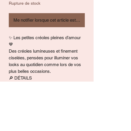
Rupture de stock
Me notifier lorsque cet article est disponible
✨ Les petites créoles pleines d’amour
🤎
Des créoles lumineuses et finement
ciselées, pensées pour illuminer vos
looks au quotidien comme lors de vos
plus belles occasions.
🔎 DÉTAILS
• Matériaux : créoles en acier
inoxydable 304 doré par ion plating
(PVD), finition or 14 carats, finement
texturées. Charms interchangeables en
résine acrylique marbrée (chaque pièce
est unique).
• Dimensions : Hauteur totale env. 3,5