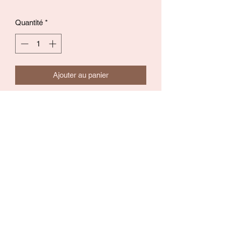
Quantité
*
Ajouter au panier
Commander et payer
Collier avec coquillage et trèfle doré au
milieu, chaînette réglable et fermoir
mousqueton
Coloris: doré et blanc
Compo: acier inoxydable