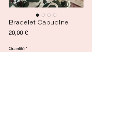
Bracelet Capucine
Prix
20,00 €
Quantité
*
Ajouter au panier
Commander et payer
Bracelet grosses perles élastique
Coloris: kaki, jaune, écru, bleu