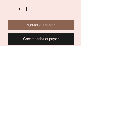
Ajouter au panier
Commander et payer
Bracelet avec cœurs émaillés,
chaînette réglable et fermoir
mousqueton
Coloris: doré et rose
Composition : acier inoxydable