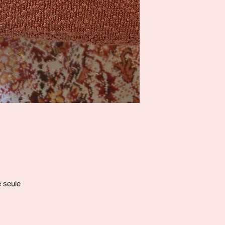
s
e seule