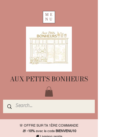
ME
NU
AUX PETITS BONHEURS
🌸 OFFRE SUR TA 1ÈRE COMMANDE
🎁
-10%
avec le code
BIENVENU10
🚚 Livraison rapide