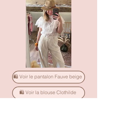
🛍️ Voir le pantalon Fauve beige
🛍️ Voir la blouse Clothilde
💌 Offrez une carte
cadeau
Faites plaisir à vos proches en leur laissant